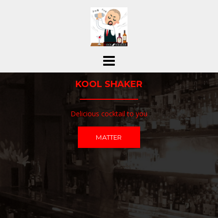
コ
ン
テ
ン
ツ
へ
ス
KOOL SHAKER
キ
ッ
プ
Delicious cocktail to you
MATTER