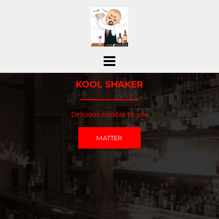
コ
ン
テ
ン
ツ
へ
ス
KOOL SHAKER
キ
ッ
プ
Delicious cocktail to you
MATTER