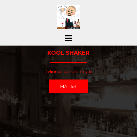
コ
ン
テ
ン
ツ
へ
ス
KOOL SHAKER
キ
ッ
プ
Delicious cocktail to you
MATTER