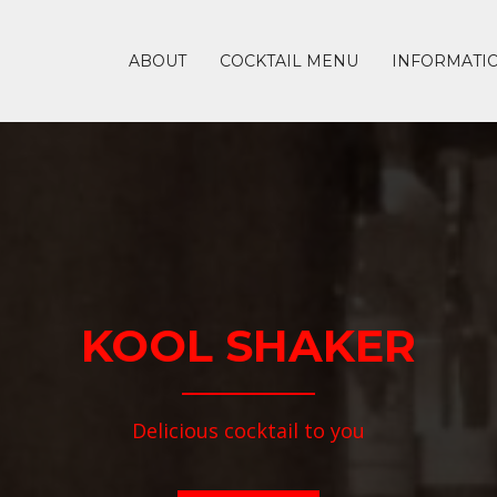
ABOUT
COCKTAIL MENU
INFORMATI
KOOL SHAKER
Delicious cocktail to you