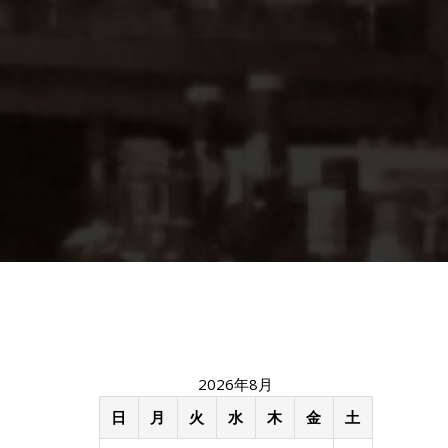
2026年8月
日
月
火
水
木
金
土