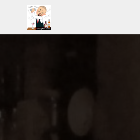
コ
ン
テ
ン
ツ
へ
ス
キ
ッ
プ