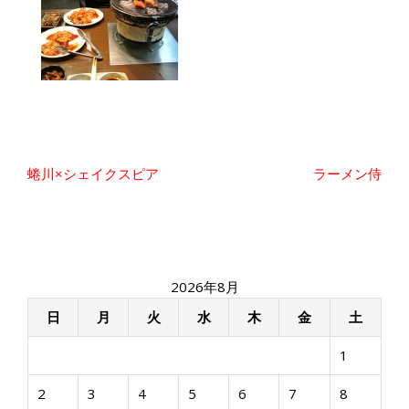
投
蜷川×シェイクスピア
ラーメン侍
稿
ナ
ビ
ゲ
ー
2026年8月
シ
ョ
日
月
火
水
木
金
土
ン
1
2
3
4
5
6
7
8