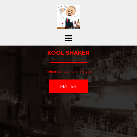
コ
ン
テ
ン
ツ
へ
ス
KOOL SHAKER
キ
ッ
プ
Delicious cocktail to you
MATTER