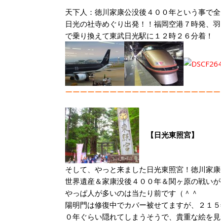
天下人：徳川家康公没後４００年という事で全
日光の社寺めぐり出発！！福岡空港７時発、羽
で乗り換えて東武日光駅に１２時２６分着！
ーーーーーーーーーーーーーーーーーーーーー
【日光東照宮】
そして、やっと来ました日光東照宮！徳川家康
世界遺産＆家康没後４００年＆関ヶ原の戦いが
やっぱ人が多いのは当たり前です（＾＾ゞ
陽明門は修復中でカバー被せてますが、２１５
０年ぐらい隠れてしまうそうで、貴重な絵を見