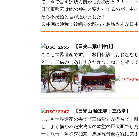
て、今で言えば幾ら掛かったのかと？！・・・
日光東照宮は他の神社と変わってるのが、中に
たら不思議と音が違いました！
天井画は通称：鈴鳴りの龍ってお坊さんが日本
ーーーーーーーーーーーーーーーーーーーーー
【日光二荒山神社】
ここも世界遺産です。二枚目伝説（おおなむち
と）、子供の（あじすきたかひこね）を祀って
ーーーーーーーーーーーーーーーーーーーーー
【日光山 輪王寺：三仏堂】
ここも世界遺産の寺で『三仏堂』が有名で、離
と、よく描かれた実物大の本堂の巨大画でし
千手観音・阿弥陀如来・馬頭観音像を観に来ま