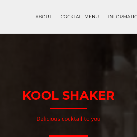
ABOUT
COCKTAIL MENU
INFORMATI
KOOL SHAKER
Delicious cocktail to you