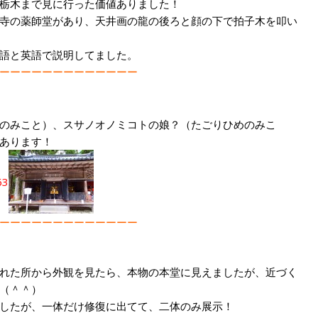
栃木まで見に行った価値ありました！
寺の薬師堂があり、天井画の龍の後ろと顔の下で拍子木を叩い
語と英語で説明してました。
ーーーーーーーーーーーーー
のみこと）、スサノオノミコトの娘？（たごりひめのみこ
あります！
ーーーーーーーーーーーーー
れた所から外観を見たら、本物の本堂に見えましたが、近づく
た（＾＾）
したが、一体だけ修復に出てて、二体のみ展示！