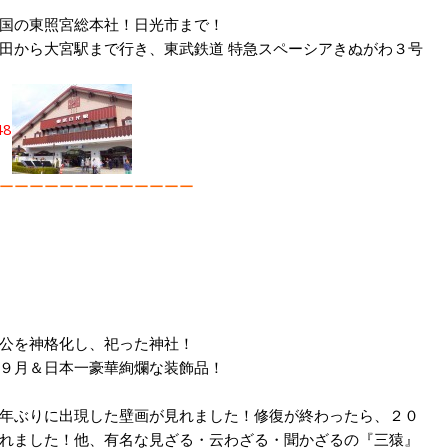
国の東照宮総本社！日光市まで！
田から大宮駅まで行き、東武鉄道 特急スペーシアきぬがわ３号
ーーーーーーーーーーーーー
公を神格化し、祀った神社！
９月＆日本一豪華絢爛な装飾品！
年ぶりに出現した壁画が見れました！修復が終わったら、２０
れました！他、有名な見ざる・云わざる・聞かざるの『三猿』