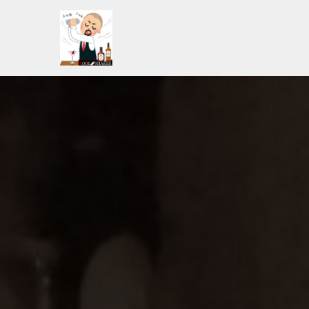
コ
ン
テ
ン
ツ
へ
ス
キ
ッ
プ