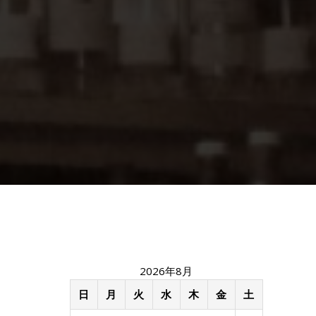
2026年8月
日
月
火
水
木
金
土