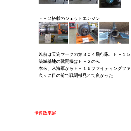
Ｆ－２搭載のジェットエンジン
以前は天狗マークの第３０４飛行隊、Ｆ－１５
築城基地の戦闘機はＦ－２のみ
本来、米海軍からＦ－１６ファイティングファ
久々に目の前で戦闘機見れて良かった
投
伊達政宗展
稿