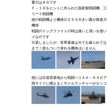
重力は８Ｇです
Ｆ－１６をヒントに作られた国産製戦闘機、三
リート戦闘機
他の戦闘機より機体の２５％大きい翼が推進力
機体
戦闘のドッグファイトの時は速いと遅いを使い
メなのです
引退しましたが、世界最速は今でも破られてな
まで！誰もついて来れる機体はいません
他には目達原基地から戦闘ヘリＡＨ－６４Ｄア
両サイドに構えるミサイルランチャーがカッコ