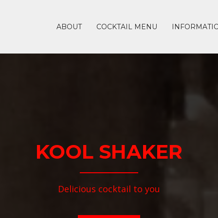
ABOUT
COCKTAIL MENU
INFORMATI
KOOL SHAKER
Delicious cocktail to you