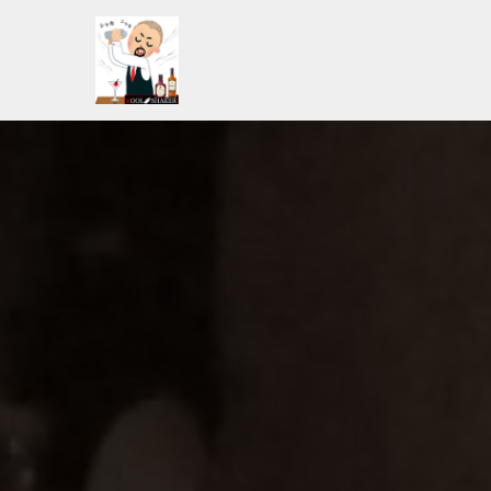
コ
ン
テ
ン
ツ
へ
ス
キ
ッ
プ