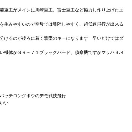
菱重工がメインに川崎重工、富士重工など協力し作り上げたエ
を生みやすいので空母では離陸しやすく、超低速飛行が出来る
分けるのが後ろに着く撃墜のキーになります 早いだけではダ
い機体がＳＲ－７１ブラックバード、偵察機ですがマッハ３.４
パッチロングボウのデモ戦技飛行
いい