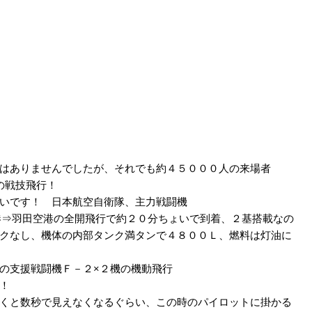
はありませんでしたが、それでも約４５０００人の来場者
ルの戦技飛行！
いです！ 日本航空自衛隊、主力戦闘機
港⇒羽田空港の全開飛行で約２０分ちょいで到着、２基搭載なの
クなし、機体の内部タンク満タンで４８００Ｌ、燃料は灯油に
の支援戦闘機Ｆ－２×２機の機動飛行
！
くと数秒で見えなくなるぐらい、この時のパイロットに掛かる