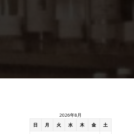
2026年8月
日
月
火
水
木
金
土