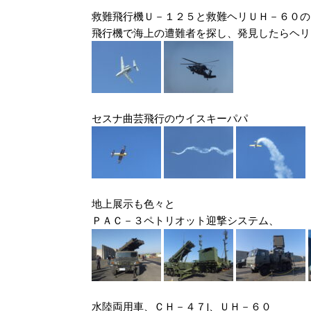
救難飛行機Ｕ－１２５と救難ヘリＵＨ－６０の
飛行機で海上の遭難者を探し、発見したらヘリ
セスナ曲芸飛行のウイスキーパパ
地上展示も色々と
ＰＡＣ－３ペトリオット迎撃システム、
水陸両用車、ＣＨ－４７J、ＵＨ－６０