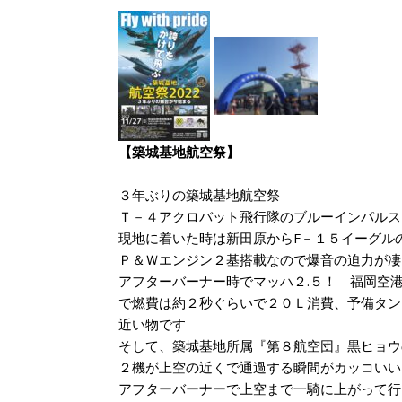
【築城基地航空祭】
３年ぶりの築城基地航空祭
Ｔ－４アクロバット飛行隊のブルーインパルス
現地に着いた時は新田原からF－１５イーグ
Ｐ＆Ｗエンジン２基搭載なので爆音の迫力が凄
アフターバーナー時でマッハ２.５！ 福岡空
で燃費は約２秒ぐらいで２０Ｌ消費、予備タン
近い物です
そして、築城基地所属『第８航空団』黒ヒョウ
２機が上空の近くで通過する瞬間がカッコいい
アフターバーナーで上空まで一騎に上がって行