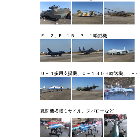
Ｆ－２、F－１５、Ｐ－１哨戒機
Ｕ－４多用支援機、Ｃ－１３０Ｈ輸送機、T－
戦闘機搭載ミサイル、スパローなど