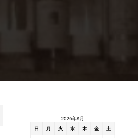
2026年8月
日
月
火
水
木
金
土