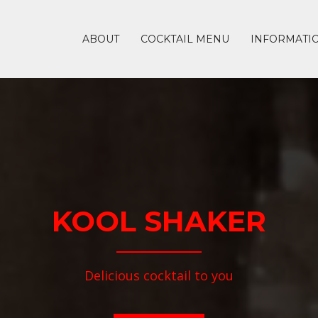
ABOUT
COCKTAIL MENU
INFORMATI
KOOL SHAKER
Delicious cocktail to you