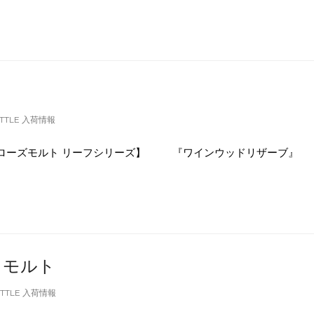
TTLE 入荷情報
ローズモルト リーフシリーズ】 『ワインウッドリザーブ』
ドモルト
OTTLE 入荷情報