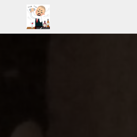
コ
ン
テ
ン
ツ
へ
ス
キ
ッ
プ