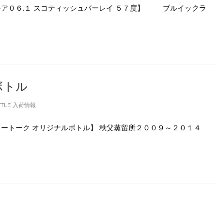
ア０６.１ スコティッシュバーレイ ５７度】 ブルイックラ
ボトル
TTLE 入荷情報
ートーク オリジナルボトル】 秩父蒸留所２００９～２０１４