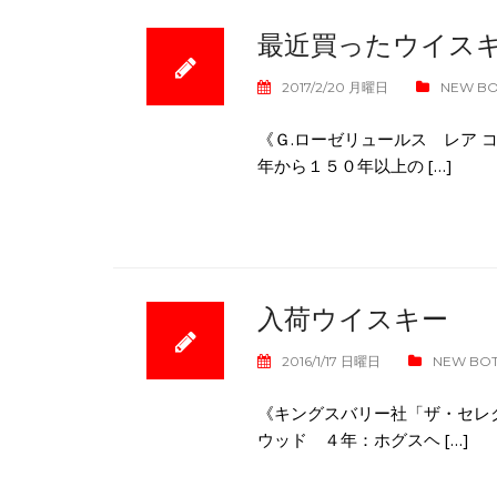
最近買ったウイス
2017/2/20 月曜日
NEW B
《Ｇ.ローゼリュールス レア 
年から１５０年以上の […]
入荷ウイスキー
2016/1/17 日曜日
NEW BO
《キングスバリー社「ザ・セレ
ウッド ４年：ホグスヘ […]